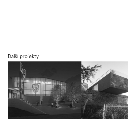
Další projekty
HALA ZUBŘÍ
FOREST S