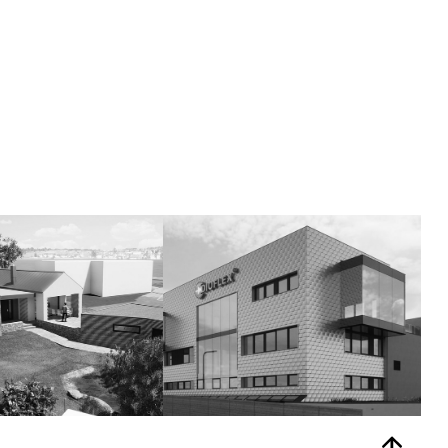
EZDAŘILOVA II
DIOFLEX