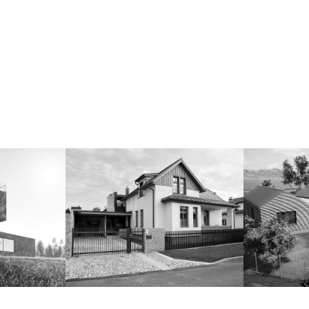
PA
ČECHOVA 511
RD N