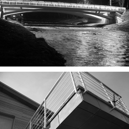
LÁVKA PŘES BEČVU
RD  NEZDAŘILOVA I