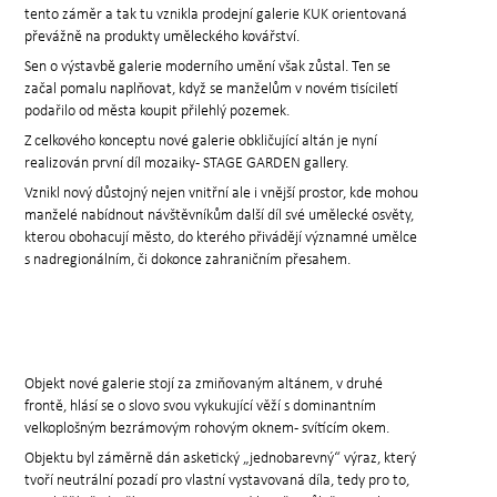
tento záměr a tak tu vznikla prodejní galerie KUK orientovaná
převážně na produkty uměleckého kovářství.
Sen o výstavbě galerie moderního umění však zůstal. Ten se
začal pomalu naplňovat, když se manželům v novém tisíciletí
podařilo od města koupit přilehlý pozemek.
Z celkového konceptu nové galerie obkličující altán je nyní
realizován první díl mozaiky- STAGE GARDEN gallery.
Vznikl nový důstojný nejen vnitřní ale i vnější prostor, kde mohou
manželé nabídnout návštěvníkům další díl své umělecké osvěty,
kterou obohacují město, do kterého přivádějí významné umělce
s nadregionálním, či dokonce zahraničním přesahem.
Objekt nové galerie stojí za zmiňovaným altánem, v druhé
frontě, hlásí se o slovo svou vykukující věží s dominantním
velkoplošným bezrámovým rohovým oknem- svítícím okem.
Objektu byl záměrně dán asketický „jednobarevný“ výraz, který
tvoří neutrální pozadí pro vlastní vystavovaná díla, tedy pro to,