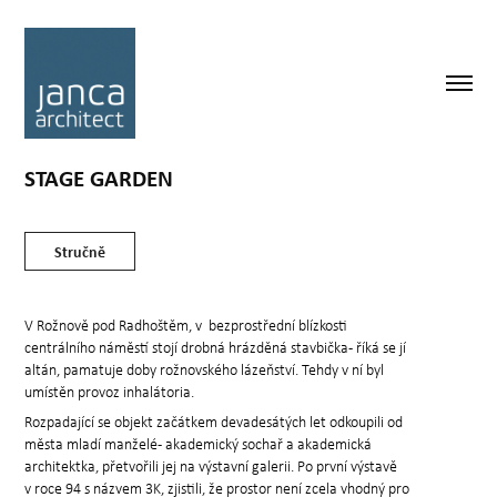
STAGE GARDEN
Stručně
V Rožnově pod Radhoštěm, v bezprostřední blízkosti
centrálního náměstí stojí drobná hrázděná stavbička- říká se jí
altán, pamatuje doby rožnovského lázeňství. Tehdy v ní byl
umístěn provoz inhalátoria.
Rozpadající se objekt začátkem devadesátých let odkoupili od
města mladí manželé- akademický sochař a akademická
architektka, přetvořili jej na výstavní galerii. Po první výstavě
v roce 94 s názvem 3K, zjistili, že prostor není zcela vhodný pro