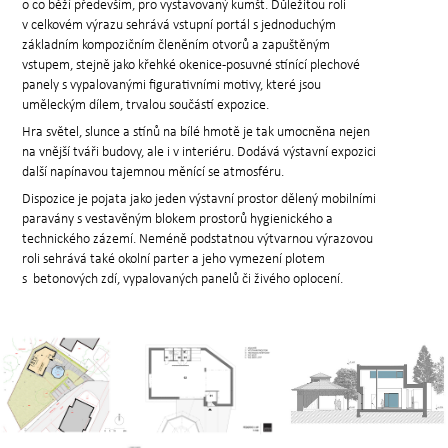
o co běží především, pro vystavovaný kumšt. Důležitou roli
v celkovém výrazu sehrává vstupní portál s jednoduchým
základním kompozičním členěním otvorů a zapuštěným
vstupem, stejně jako křehké okenice-posuvné stínící plechové
panely s vypalovanými figurativními motivy, které jsou
uměleckým dílem, trvalou součástí expozice.
Hra světel, slunce a stínů na bílé hmotě je tak umocněna nejen
na vnější tváři budovy, ale i v interiéru. Dodává výstavní expozici
další napínavou tajemnou měnící se atmosféru.
Dispozice je pojata jako jeden výstavní prostor dělený mobilními
paravány s vestavěným blokem prostorů hygienického a
technického zázemí. Neméně podstatnou výtvarnou výrazovou
roli sehrává také okolní parter a jeho vymezení plotem
s betonových zdí, vypalovaných panelů či živého oplocení.